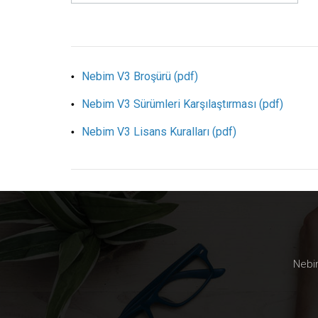
Nebim V3 Broşürü (pdf)
Nebim V3 Sürümleri Karşılaştırması (pdf)
Nebim V3 Lisans Kuralları (pdf)
Nebim