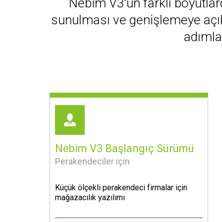
Nebim V3'ün farklı boyutlar
sunulması ve genişlemeye açık
adımlar
Nebim V3 Başlangıç Sürümü
Perakendeciler için
Küçük ölçekli perakendeci firmalar için
mağazacılık yazılımı