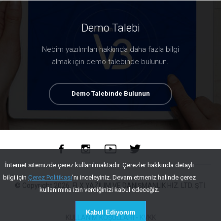
Demo Talebi
Nebim yazılımları hakkında daha fazla bilgi
almak için demo talebinde bulunun.
Demo Talebinde Bulunun
İnternet sitemizde çerez kullanılmaktadır. Çerezler hakkında detaylı
bilgi için
Çerez Politikası
'nı inceleyiniz. Devam etmeniz halinde çerez
© Copyright
2026
. FLX YAZILIM VE DANIŞMANLIK HİZ. LTD. ŞTİ.
kullanımına izin verdiğinizi kabul edeceğiz.
Kabul Ediyorum
KULLANIM KOŞULLARI
-
KVKK