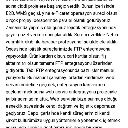
adına ciddi projelere başlangıç verdik. Bunun içerisinde
B2B, WMS geçişi, yine e-Ticaret operasyon süreci olsun
birçok projeyi beraberinde paralel olarak götürüyoruz.
Zamanında yapmış olduğumuz lojistik entegrasyonunda
gayet güzel verimli sonuçlar aldık. Süreci özellikle Nebim
verimlilik ekibi ile beraber profesyonel şekilde ele aldık.
Öncesinde lojistik süreçlerimizde FTP entegrasyonu
yapıyorduk. Ürün kartları olsun, cari kartlar olsun, fiş
aktarımları olsun tamamı FTP entegrasyonu üzerinden
gidiyordu. Tabi FTP entegrasyonunda bazı işler manuel
yürüyordu. Bu manuel çalışmayı ortadan kaldırmak, web
servis modeline geçmek, entegrasyon kaslarımızı
güçlendirmek adına web servis entegrasyonu projesiyle
iyi bir adım adım attık. Web servisin bize sunmuş olduğu
esneklik sayesinde kendi dağıtım ve lojistik depomuza
geçiyoruz. Depo içerisinde kendi süreçlerimizi kendi
şirket kültürümüze uygun yöntemlerle yönetmek, işletmek
adına web servise geçtiğimiz için doğru bir karar