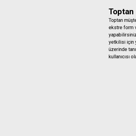
Toptan 
Toptan müşte
ekstre form 
yapabilirsin
yetkilisi içi
üzerinde tan
kullanıcısı ol