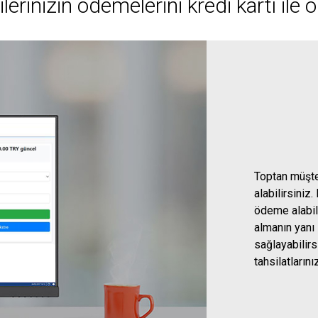
rinizin ödemelerini kredi kartı ile o
Toptan müşter
alabilirsini
ödeme alabili
almanın yanı 
sağlayabilirs
tahsilatlarını